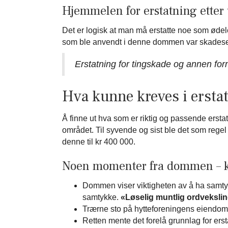
Hjemmelen for erstatning etter u
Det er logisk at man må erstatte noe som øde
som ble anvendt i denne dommen var skadeser
Erstatning for tingskade og annen f
Hva kunne kreves i erstat
Å finne ut hva som er riktig og passende erst
området. Til syvende og sist ble det som rege
denne til kr 400 000.
Noen momenter fra dommen – 
Dommen viser viktigheten av å ha samtykke
samtykke.
«Løselig muntlig ordveksli
Trærne sto på hytteforeningens eiendom. 
Retten mente det forelå grunnlag for ers