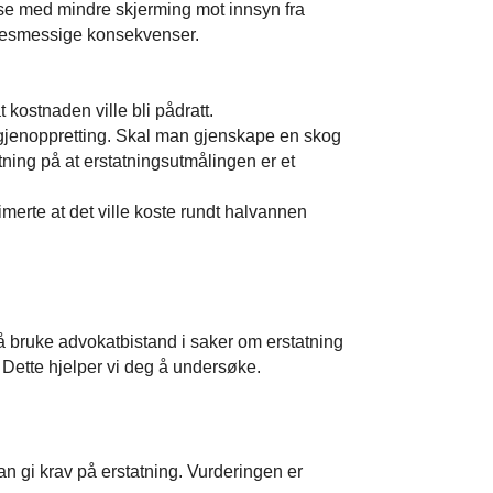
telse med mindre skjerming mot innsyn fra
lsesmessige konsekvenser.
 kostnaden ville bli pådratt.
il gjenoppretting. Skal man gjenskape en skog
atning på at erstatningsutmålingen er et
imerte at det ville koste rundt halvannen
å bruke advokatbistand i saker om erstatning
0. Dette hjelper vi deg å undersøke.
kan gi krav på erstatning. Vurderingen er