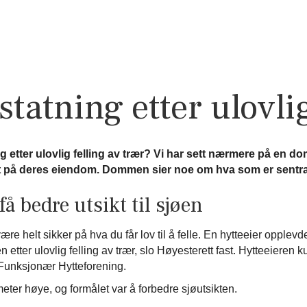
statning etter ulovlig
 etter ulovlig felling av trær? Vi har sett nærmere på en do
 felt på deres eiendom. Dommen sier noe om hva som er sentra
å bedre utsikt til sjøen
re helt sikker på hva du får lov til å felle. En hytteeier opplev
 etter ulovlig felling av trær, slo Høyesterett fast. Hytteeieren 
 Funksjonær Hytteforening.
meter høye, og formålet var å forbedre sjøutsikten.