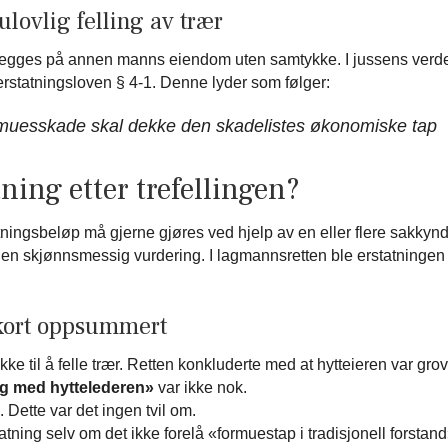
lovlig felling av trær
legges på annen manns eiendom uten samtykke. I jussens verde
statningsloven § 4-1. Denne lyder som følger:
ormuesskade skal dekke den skadelistes økonomiske tap
ning etter trefellingen?
atningsbeløp må gjerne gjøres ved hjelp av en eller flere sakk
l en skjønnsmessig vurdering. I lagmannsretten ble erstatningen
kort oppsummert
 til å felle trær. Retten konkluderte med at hytteieren var grovt
ng med hyttelederen»
var ikke nok.
Dette var det ingen tvil om.
tatning selv om det ikke forelå «formuestap i tradisjonell forst