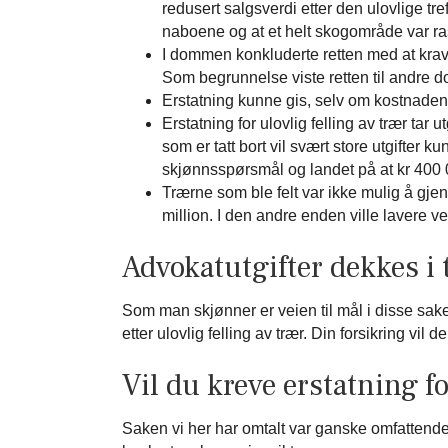
redusert salgsverdi etter den ulovlige tr
naboene og at et helt skogområde var r
I dommen konkluderte retten med at krave
Som begrunnelse viste retten til andre 
Erstatning kunne gis, selv om kostnaden r
Erstatning for ulovlig felling av trær ta
som er tatt bort vil svært store utgifter
skjønnsspørsmål og landet på at kr 400 
Trærne som ble felt var ikke mulig å gjen
million. I den andre enden ville lavere 
Advokatutgifter dekkes i 
Som man skjønner er veien til mål i disse sak
etter ulovlig felling av trær. Din forsikring vi
Vil du kreve erstatning fo
Saken vi her har omtalt var ganske omfattende. 