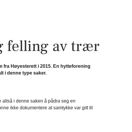
 felling av trær
m fra Høyesterett i 2015. En hytteforening
lt i denne type saker.
de altså i denne saken å pådra seg en
kunne ikke dokumentere at samtykke var gitt til