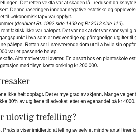
efellingen. Det retten vektla var at skaden lå i redusert bruksny
asert. Denne raseringen innebar negative estetiske og oppleve
t til «økonomisk tap» var oppfylt.
dommer (
deriblant Rt. 1992 side 1469 og Rt 2013 side 116
).
ent faktisk ikke var påløpet. Det var nok at det var sannsynlig at
r utgangspunkt i hva som er nødvendige og påregnelige utgifter t
 kunne påløpe. Retten ser i nærværende dom ut til å hvile sin oppf
000 var et passende beløp.
skaffe. Alternativet var løvtrær. En ansatt hos en planteskole est
vegetasjon med tilsyn koste omkring kr 200 000.
tresaker
ene ikke helt opplagt. Det er mye grad av skjønn. Mange velger 
l dekke 80% av utgiftene til advokat, etter en egenandel på kr 400
r ulovlig trefelling?
Praksis viser imidlertid at felling av selv et mindre antall trær 