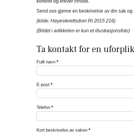
konkret og krever innsikt.
Send oss gjerne en beskrivelse av din sak og m
(kilde: Høyesterettsdom Rt 2015 216)
(Bildet i artikkelen er kun et illustrasjonsfoto)
Ta kontakt for en uforpli
Kontaktskjema
Fullt navn
*
E-post
*
Telefon
*
Kort beskrivelse av saken
*