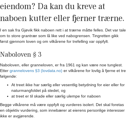
eiendom? Da kan du kreve at
naboen kutter eller fjerner trærne.
I en sak fra Gjøvik fikk naboen rett i at trærne måtte felles. Det var tale
om to store grantrær som lå like ved nabogrensen. Tingretten gikk
først gjennom loven og om vilkårene for trefelling var oppfylt.
Naboloven § 3
Naboloven, eller granneloven, er fra 1961 og kan være noe tunglest.
Etter
grannelovens §3 (lovdata.no)
er vilkårene for lovlig å fjerne et tre
følgende:
At treet ikke har særlig eller vesentlig betydning for eier eller for
naturmangfoldet på stedet, og
at treet er til skade eller særlig ulempe for naboen
Begge vilkårene må være oppfylt og vurderes isolert. Det skal foretas
en objektiv vurdering, som innebærer at eierens personlige interesser
ikke er avgjørende.