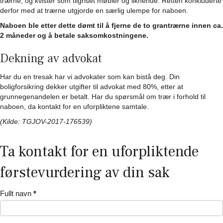
trærne, og kvister som tilgriset møbler og liknende. Retten konkluderte
derfor med at trærne utgjorde en særlig ulempe for naboen.
Naboen ble etter dette dømt til å fjerne de to grantrærne innen ca.
2 måneder og å betale saksomkostningene.
Dekning av advokat
Har du en tresak har vi advokater som kan bistå deg. Din
boligforsikring dekker utgifter til advokat med 80%, etter at
grunnegenandelen er betalt. Har du spørsmål om trær i forhold til
naboen, da kontakt for en uforpliktene samtale.
(Kilde: TGJOV-2017-176539)
Ta kontakt for en uforpliktende
førstevurdering av din sak
Kontaktskjema
Fullt navn
*