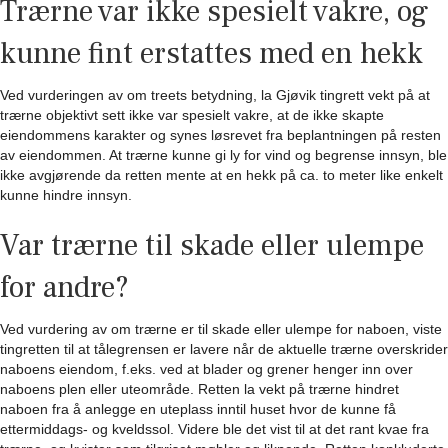
Trærne var ikke spesielt vakre, og
kunne fint erstattes med en hekk
Ved vurderingen av om treets betydning, la Gjøvik tingrett vekt på at
trærne objektivt sett ikke var spesielt vakre, at de ikke skapte
eiendommens karakter og synes løsrevet fra beplantningen på resten
av eiendommen. At trærne kunne gi ly for vind og begrense innsyn, ble
ikke avgjørende da retten mente at en hekk på ca. to meter like enkelt
kunne hindre innsyn.
Var trærne til skade eller ulempe
for andre?
Ved vurdering av om trærne er til skade eller ulempe for naboen, viste
tingretten til at tålegrensen er lavere når de aktuelle trærne overskrider
naboens eiendom, f.eks. ved at blader og grener henger inn over
naboens plen eller uteområde. Retten la vekt på trærne hindret
naboen fra å anlegge en uteplass inntil huset hvor de kunne få
ettermiddags- og kveldssol. Videre ble det vist til at det rant kvae fra