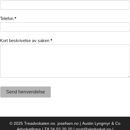
Telefon
*
Kort beskrivelse av saken
*
Send henvendelse
© 2025 Treadvokaten.no.
josefsen.no
|
Austin Lyngmyr & Co
Advokatfirma
|
Tlf 24 02 20 20
|
post@aladvokat.no
|