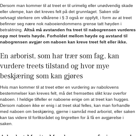
Dersom man kommer til at treet er til urimelig eller unødvendig skade
eller ulempe, kan det kreves felt på det grunnlaget. Saken står
selvsagt sterkere om vilkårene i § 3 også er oppfylt, i form av at treet
befinner seg nære nok naboeiendommens grense tatt høyden i
betraktning.
Altså må avstanden fra treet til nabogrensen vurderes
opp mot treets høyde. Forholdet mellom høyde og avstand til
nabogrensen avgjør om naboen kan kreve treet felt eller ikke.
En arborist, som har trær som fag, kan
vurdere treets tilstand og hvor mye
beskjæring som kan gjøres
Hvis man kommer til at treet etter en vurdering av nabolovens
bestemmelser kan kreves felt, må det fremsettes slikt krav overfor
naboen. I heldige tilfeller er naboene enige om at treet kan hugges.
Dersom naboen ikke er enig i at treet skal felles, kan man forhandle
med naboen om beskjæring, gjerne i samråd med arborist, eller saken
kan tas videre til forliksrådet og tingretten for å få en avgjørelse i
saken.