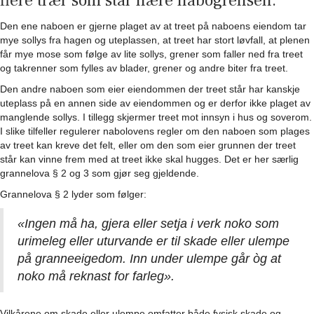
flere trær som står nære nabogrensen.
Den ene naboen er gjerne plaget av at treet på naboens eiendom tar
mye sollys fra hagen og uteplassen, at treet har stort løvfall, at plenen
får mye mose som følge av lite sollys, grener som faller ned fra treet
og takrenner som fylles av blader, grener og andre biter fra treet.
Den andre naboen som eier eiendommen der treet står har kanskje
uteplass på en annen side av eiendommen og er derfor ikke plaget av
manglende sollys. I tillegg skjermer treet mot innsyn i hus og soverom.
I slike tilfeller regulerer nabolovens regler om den naboen som plages
av treet kan kreve det felt, eller om den som eier grunnen der treet
står kan vinne frem med at treet ikke skal hugges. Det er her særlig
grannelova § 2 og 3 som gjør seg gjeldende.
Grannelova § 2 lyder som følger:
«Ingen må ha, gjera eller setja i verk noko som
urimeleg eller uturvande er til skade eller ulempe
på granneeigedom. Inn under ulempe går òg at
noko må reknast for farleg».
Vilkårene om skade eller ulempe omfatter både fysisk skade og